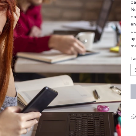
pa
No
pa
en
po
aj
me
Ta