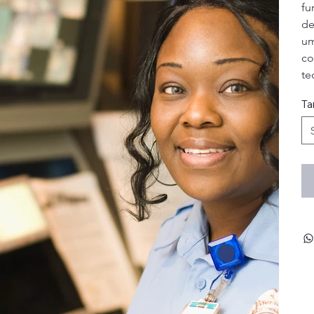
fu
de
um
co
te
Ta