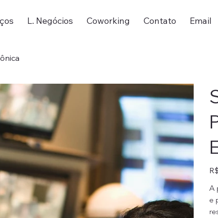
iços
L. Negócios
Coworking
Contato
Email
rônica
P
E
Pre
R$
A 
e 
re