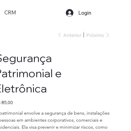
CRM
Login
Anterior
Próximo
Segurança
atrimonial e
letrônica
ço
 85,00
patrimonial envolve a segurança de bens, instalações 
pessoas em ambientes corporativos, comerciais e 
sidenciais. Ela visa prevenir e minimizar riscos, como 